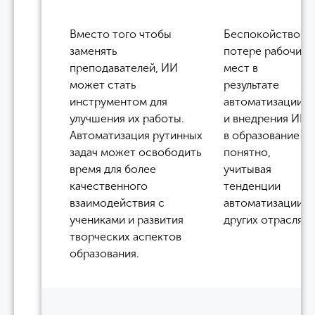
Вместо того чтобы
Беспокойство о
заменять
потере рабочих
преподавателей, ИИ
мест в
может стать
результате
инструментом для
автоматизации
улучшения их работы.
и внедрения ИИ
Автоматизация рутинных
в образование
задач может освободить
понятно,
время для более
учитывая
качественного
тенденции
взаимодействия с
автоматизации в
учениками и развития
других отраслях.
творческих аспектов
образования.