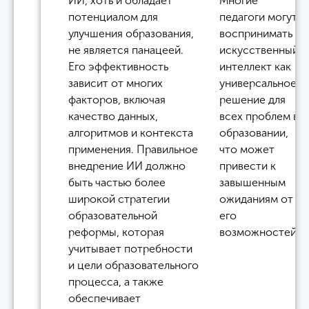
ИИ, хоть и обладает
Многие
потенциалом для
педагоги могут
улучшения образования,
воспринимать
не является панацеей.
искусственный
Его эффективность
интеллект как
зависит от многих
универсальное
факторов, включая
решение для
качество данных,
всех проблем в
алгоритмов и контекста
образовании,
применения. Правильное
что может
внедрение ИИ должно
привести к
быть частью более
завышенным
широкой стратегии
ожиданиям от
образовательной
его
реформы, которая
возможностей.
учитывает потребности
и цели образовательного
процесса, а также
обеспечивает